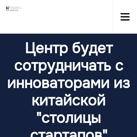
Перейти
к
основному
содержанию
Центр будет
сотрудничать с
инноваторами из
китайской
"столицы
стартапов"