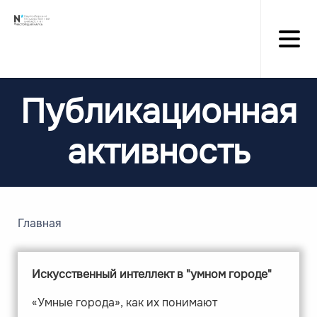
Перейти
к
основному
содержанию
Публикационная
активность
Главная
Строка
навигации
Искусственный интеллект в "умном городе"
«Умные города», как их понимают